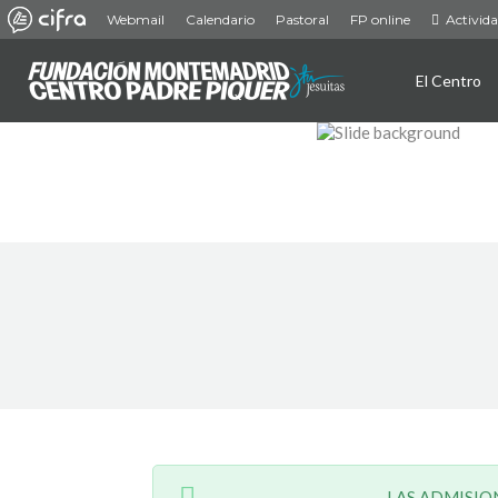
Webmail
Calendario
Pastoral
FP online
Activid
El Centro
LAS ADMISIO