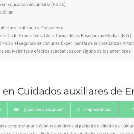
 en Educación Secundaria (E.S.O.).
uxiliar.
llerato Unificado y Polivalente.
mer Ciclo Experimental de reforma de las Enseñanzas Medias (B.G.).
 1963 o el segundo de comunes Experimental de la Enseñanzas Artíst
s equivalentes a efectos académicos con alguno de los anteriores.
 en Cuidados auxiliares de 
n
¿Qué vas a estudiar?
Empleabilidad
Y
 a proporcionar cuidados auxiliares al paciente o cliente y a cuidar
ario utilizado en las distintas consultas, unidades o servicios como