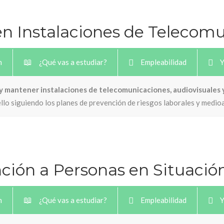
en Instalaciones de Telecom
n
¿Qué vas a estudiar?
Empleabilidad
Y
 y mantener instalaciones de telecomunicaciones, audiovisuales
 ello siguiendo los planes de prevención de riesgos laborales y medi
nción a Personas en Situaci
n
¿Qué vas a estudiar?
Empleabilidad
Y