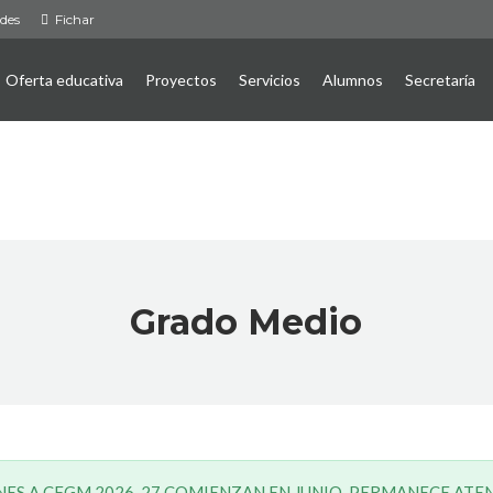
ades
Fichar
Oferta educativa
Proyectos
Servicios
Alumnos
Secretaría
Grado Medio
NES A CFGM 2026-27 COMIENZAN EN JUNIO. PERMANECE ATE