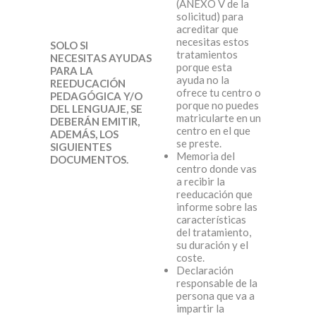
(ANEXO V de la
solicitud) para
acreditar que
necesitas estos
SOLO SI
tratamientos
NECESITAS AYUDAS
porque esta
PARA LA
ayuda no la
REEDUCACIÓN
ofrece tu centro o
PEDAGÓGICA Y/O
porque no puedes
DEL LENGUAJE, SE
matricularte en un
DEBERÁN EMITIR,
centro en el que
ADEMÁS, LOS
se preste.
SIGUIENTES
Memoria del
DOCUMENTOS.
centro donde vas
a recibir la
reeducación que
informe sobre las
características
del tratamiento,
su duración y el
coste.
Declaración
responsable de la
persona que va a
impartir la