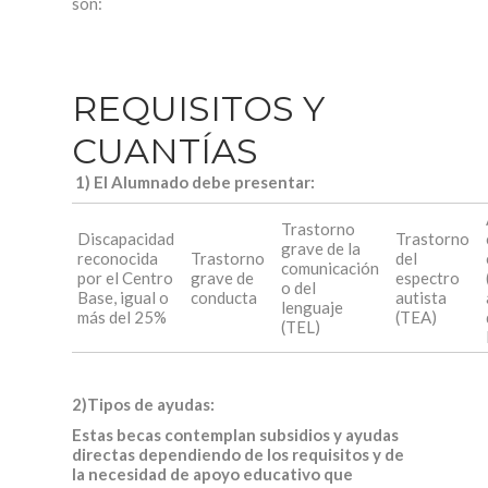
son:
REQUISITOS Y
CUANTÍAS
1)
El Alumnado debe presentar:
Trastorno
Discapacidad
Trastorno
grave de la
reconocida
Trastorno
del
comunicación
por el Centro
grave de
espectro
o del
Base, igual o
conducta
autista
lenguaje
más del 25%
(TEA)
(TEL)
2)Tipos de ayudas:
Estas becas contemplan
subsidios y ayudas
directas
dependiendo de los requisitos y de
la necesidad de apoyo educativo que