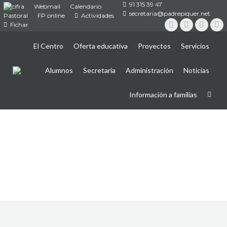
91 315 39 47
Webmail
Calendario
secretaria@padrepiquer.net
Pastoral
FP online
Actividades
Fichar
Instagram
Twitter
YouTub
Fa
El Centro
Oferta educativa
Proyectos
Servicios
Alumnos
Secretaría
Administración
Noticias
Información a familias