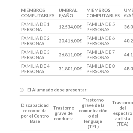
MIEMBROS
UMBRAL
MIEMBROS
UM
COMPUTABLES
€/AÑO
COMPUTABLES
€/A
FAMILIA DE 1
FAMILIA DE 5
12.534,00€
36.
PERSONA
PERSONAS
FAMILIA DE 2
FAMILIA DE 6
20.416,00€
40.
PERSONAS
PERSONAS
FAMILIA DE 3
FAMILIA DE 7
26.811,00€
44.
PERSONAS
PERSONAS
FAMILIA DE 4
FAMILIA DE 8
31.801,00€
48.
PERSONAS
PERSONAS
1)
El Alumnado debe presentar:
Trastorno
Trastorn
Discapacidad
grave de la
Trastorno
del
reconocida
comunicación
grave de
espectro
por el Centro
o del
conducta
autista
Base
lenguaje
(TEA)
(TEL)