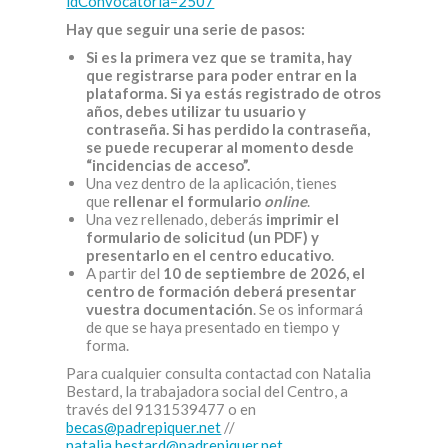
idConvocatoria=2507
Hay que seguir una serie de pasos:
Si es la primera vez que se tramita, hay
que registrarse para poder entrar en la
plataforma.
Si ya estás registrado de otros
años, debes utilizar tu usuario y
contraseña. Si has perdido la contraseña,
se puede recuperar al momento desde
“incidencias de acceso”.
Una vez dentro de la aplicación, tienes
que
rellenar el formulario
online
.
Una vez rellenado, deberás
imprimir el
formulario de solicitud (un PDF) y
presentarlo en el centro educativo
.
A partir del
10 de septiembre de 2026, el
centro de formación deberá presentar
vuestra documentación
. Se os informará
de que se haya presentado en tiempo y
forma.
Para cualquier consulta contactad con Natalia
Bestard, la trabajadora social del Centro, a
través del 9131539477 o en
becas@padrepiquer.net
//
natalia.bestard@padrepiquer.net