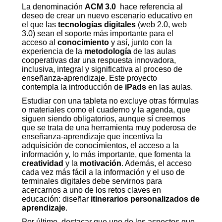
La denominación
ACM 3.0
hace referencia al
deseo de crear un nuevo escenario educativo en
el que las
tecnologías digitales
(web 2.0, web
3.0) sean el soporte más importante para el
acceso al
conocimiento
y así, junto con la
experiencia de la
metodología
de las aulas
cooperativas dar una respuesta innovadora,
inclusiva, integral y significativa al proceso de
enseñanza-aprendizaje. Este proyecto
contempla la introducción de
iPads
en las aulas.
Estudiar con una tableta no excluye otras fórmulas
o materiales como el cuaderno y la agenda, que
siguen siendo obligatorios, aunque sí creemos
que se trata de una herramienta muy poderosa de
enseñanza-aprendizaje que incentiva la
adquisición de conocimientos, el acceso a la
información y, lo más importante, que fomenta la
creatividad
y la
motivación
. Además, el acceso
cada vez más fácil a la información y el uso de
terminales digitales debe servirnos para
acercarnos a uno de los retos claves en
educación: diseñar
itinerarios personalizados de
aprendizaje
.
Por último, destacar que uno de los aspectos que