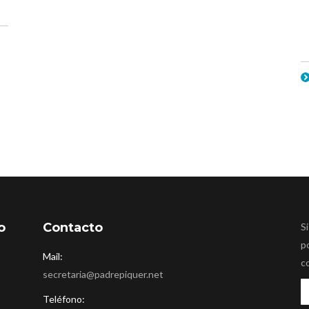
o
Contacto
Si
p
Mail:
c
secretaria@padrepiquer.net
Teléfono: