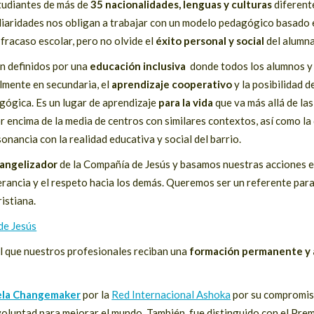
studiantes de más de
35 nacionalidades, lenguas y culturas
diferent
uliaridades nos obligan a trabajar con un modelo pedagógico basado
 fracaso escolar, pero no olvide el
éxito personal y social
del alumn
n definidos por una
educación inclusiva
donde todos los alumnos y 
almente en secundaria, el
aprendizaje cooperativo
y la posibilidad d
gógica. Es un lugar de aprendizaje
para la vida
que va más allá de la
 encima de la media de centros con similares contextos, así como la 
onancia con la realidad educativa y social del barrio.
angelizador
de la Compañía de Jesús y basamos nuestras acciones e
lerancia y el respeto hacia los demás. Queremos ser un referente para
istiana.
de Jesús
l que nuestros profesionales reciban una
formación permanente y 
ela Changemaker
por la
Red Internacional Ashoka
por su compromis
voluntad para mejorar el mundo. También fue distinguido con el Prem