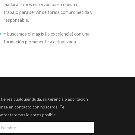
madura: si nos esforzamos en nuestro
trabajo para servir de forma comprometida y
responsable.
Y buscamos el magis (la excelencia) con una
formación permanente y actualizada.
 tienes cualquier duda, sugerencia o aportación
onte en contacto con nosotros. Te
ontestaremos lo antes posible.