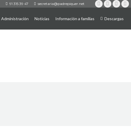
91 315 39 47
secretaria@padrepiquer.net
Instagram
Twitter
YouTub
Fa
Administración
Noticias
Información a familias
Descargas