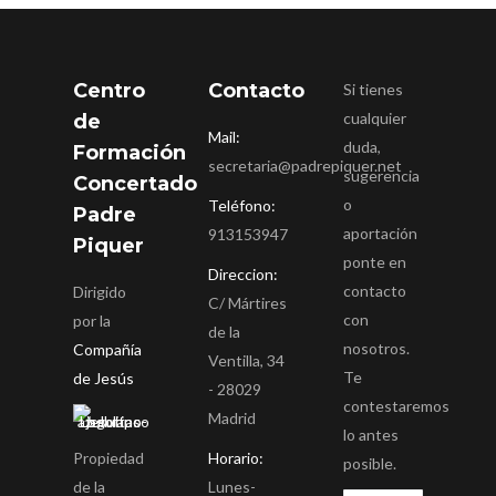
Centro
Contacto
Si tienes
cualquier
de
Mail:
duda,
Formación
secretaria@padrepiquer.net
sugerencia
Concertado
o
Teléfono:
Padre
aportación
913153947
Piquer
ponte en
Direccion:
contacto
Dirigido
C/ Mártires
con
por la
de la
nosotros.
Compañía
Ventilla, 34
Te
de Jesús
- 28029
contestaremos
Madrid
lo antes
Propiedad
Horario:
posible.
de la
Lunes-