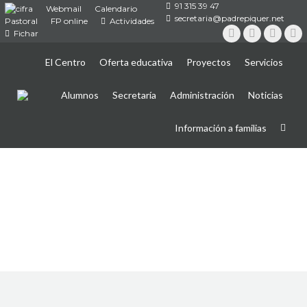
91 315 39 47
Webmail
Calendario
secretaria@padrepiquer.net
Pastoral
FP online
Actividades
Fichar
Instagram
Twitter
YouTub
Fa
El Centro
Oferta educativa
Proyectos
Servicios
Alumnos
Secretaría
Administración
Noticias
Información a familias