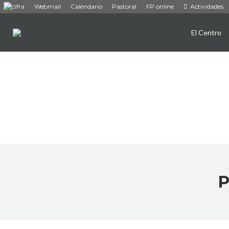
Webmail
Calendario
Pastoral
FP online
Actividades
El Centro
P