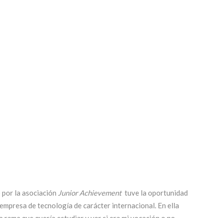
 por la asociación
Junior Achievement
tuve la oportunidad
a empresa de tecnología de carácter internacional. En ella
 rama que quería estudiar y ver si era mi vocación o no.