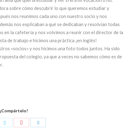
ora sobre cómo descubrir lo que queremos estudiar y
espués nos reunimos cada uno con nuestro socio y nos
Además nos explicaban a qué se dedicaban y resolvían todas
en la cafetería y nos volvimos a reunir con el director de la
ta de trabajo e hicimos una práctica ¡en inglés!
tros «socios» y nos hicimos una foto todos juntos. Ha sido
propuesta del colegio, ya que a veces no sabemos cómo es de
r.
¡Compártelo!
Compartir
rtir
Compartir
Compartir
con
con
con