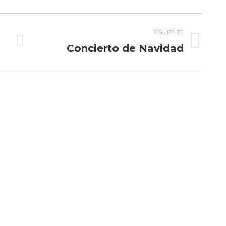
Pinterest
ook
Twitter
LinkedIn
SIGUIENTE
Concierto de Navidad
Publicación
siguiente: