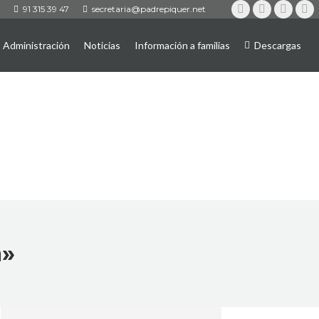
91 315 39 47
secretaria@padrepiquer.net
Instagram
Twitter
YouTub
Fa
Administración
Noticias
Información a familias
Descargas
a»