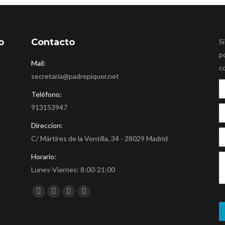
o
Contacto
Si
p
Mail:
c
secretaria@padrepiquer.net
Teléfono:
913153947
Direccion:
C/ Mártires de la Ventilla, 34 - 28029 Madrid
Horario:
Lunes-Viernes: 8:00-21:00
Encuéntranos en:
Facebook
Twitter
YouTube
Instagram