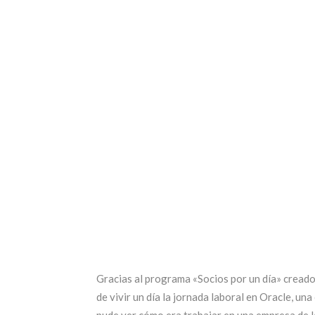
Gracias al programa «Socios por un día» creado
de vivir un día la jornada laboral en Oracle, un
pude ver cómo era trabajar en una empresa de la