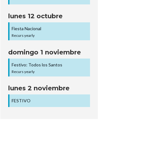
lunes
12
octubre
Fiesta Nacional
Recurs yearly
domingo
1
noviembre
Festivo: Todos los Santos
Recurs yearly
lunes
2
noviembre
FESTIVO