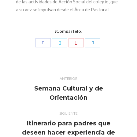
de las actividades de Acción Social del colegio, que
a su vez se impulsan desde el Área de Pastoral.
¡Compártelo!
Compartir
Compartir
Compartir
Compartir
con
con
con
con
Pinterest
Facebook
Twitter
LinkedIn
Navegación
ANTERIOR
entre
Semana Cultural y de
Publicación
publicaciones
Orientación
anterior:
SIGUIENTE
Itinerario para padres que
deseen hacer experiencia de
Publicación