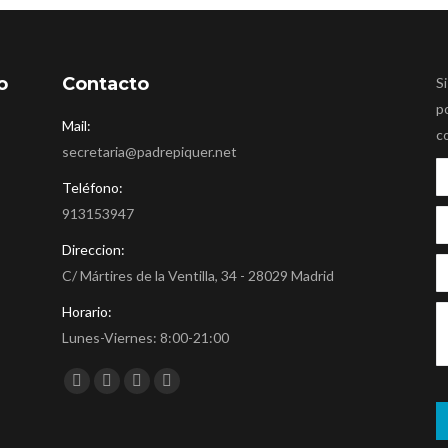
o
Contacto
Si
p
Mail:
c
secretaria@padrepiquer.net
Teléfono:
913153947
Direccion:
C/ Mártires de la Ventilla, 34 - 28029 Madrid
Horario:
Lunes-Viernes: 8:00-21:00
Encuéntranos en:
Facebook
Twitter
YouTube
Instagram