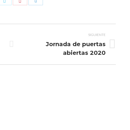
Compartir
rtir
Compartir
Compartir
con
con
con
Pinterest
ook
Twitter
LinkedIn
SIGUIENTE
Jornada de puertas
Publicación
abiertas 2020
siguiente: