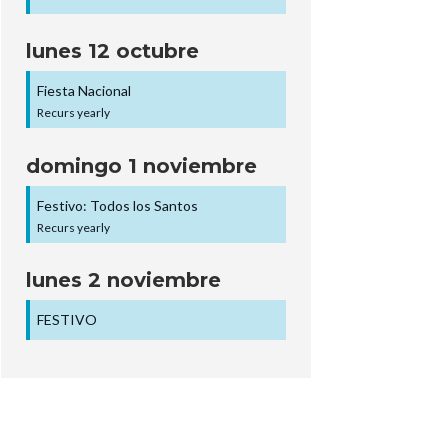
lunes
12
octubre
Fiesta Nacional
Recurs yearly
domingo
1
noviembre
Festivo: Todos los Santos
Recurs yearly
lunes
2
noviembre
FESTIVO