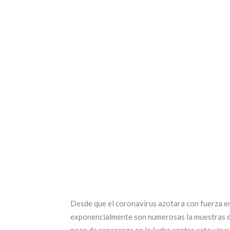
Desde que el coronavirus azotara con fuerza en
exponencialmente son numerosas la muestras d
poco de esperanza en la lucha contra este virus