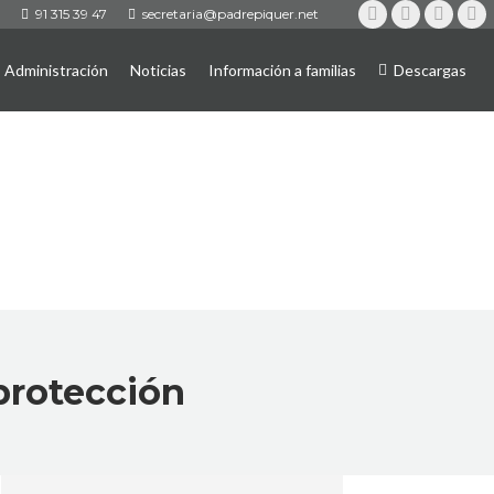
91 315 39 47
secretaria@padrepiquer.net
Instagram
Twitter
YouTub
Fa
Administración
Noticias
Información a familias
Descargas
 protección