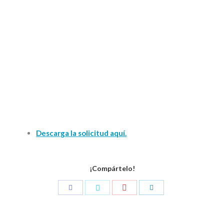
Descarga la solicitud aquí.
¡Compártelo!
Compartir
Compartir
Compartir
Compartir
con
con
con
con
Pinterest
Facebook
Twitter
LinkedIn