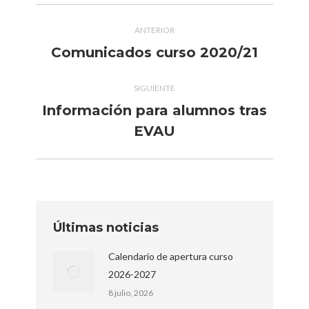
Navegación
ANTERIOR
entre
Comunicados curso 2020/21
Publicación
publicaciones
anterior:
SIGUIENTE
Información para alumnos tras
Publicación
EVAU
siguiente:
Últimas noticias
Calendario de apertura curso
2026-2027
8 julio, 2026