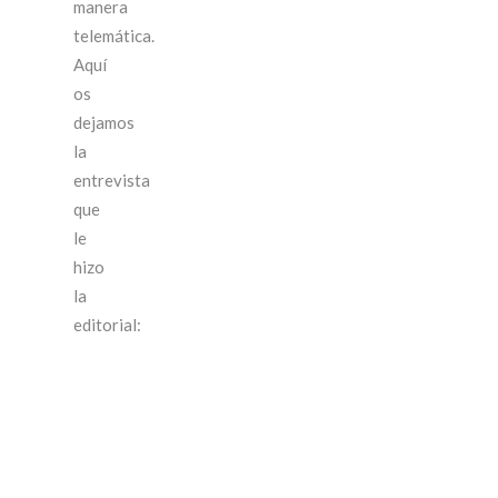
manera
telemática.
Aquí
os
dejamos
la
entrevista
que
le
hizo
la
editorial: