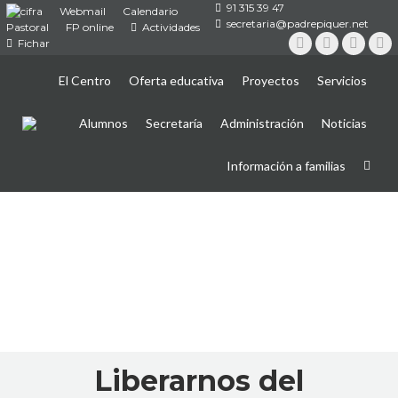
91 315 39 47
Webmail
Calendario
secretaria@padrepiquer.net
Pastoral
FP online
Actividades
Fichar
Instagram
Twitter
YouTub
Fa
El Centro
Oferta educativa
Proyectos
Servicios
Alumnos
Secretaría
Administración
Noticias
Información a familias
Liberarnos del