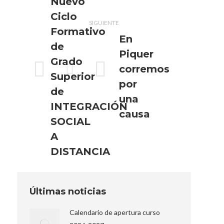
Nuevo
publicaciones
Ciclo
SIGUIENTE
Formativo
En
de
Piquer
Grado
corremos
Superior
Publicación
Publicación
por
anterior:
siguiente:
de
una
INTEGRACIÓN
causa
SOCIAL
A
DISTANCIA
Últimas noticias
Calendario de apertura curso