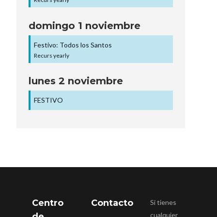
domingo
1
noviembre
Festivo: Todos los Santos
Recurs yearly
lunes
2
noviembre
FESTIVO
Centro
Contacto
Si tienes
cualquier
de