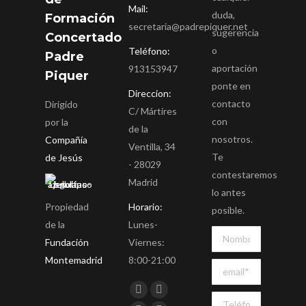
Mail:
duda,
Formación
secretaria@padrepiquer.net
sugerencia
Concertado
o
Teléfono:
Padre
aportación
913153947
Piquer
ponte en
Direccion:
contacto
Dirigido
C/ Mártires
con
por la
de la
nosotros.
Compañía
Ventilla, 34
Te
de Jesús
- 28029
contestaremos
Madrid
lo antes
Propiedad
Horario:
posible.
de la
Lunes-
Fundación
Viernes:
Montemadrid
8:00-21:00
Encuéntranos en:
Facebook
Twitter