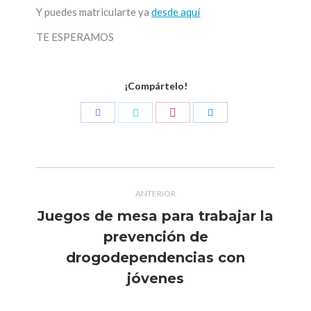
Y puedes matricularte ya
desde aquí
TE ESPERAMOS
¡Compártelo!
Compartir
Compartir
Compartir
Compartir
con
con
con
con
Pinterest
Facebook
Twitter
LinkedIn
Navegación
ANTERIOR
entre
Juegos de mesa para trabajar la
publicaciones
prevención de
Publicación
drogodependencias con
anterior:
jóvenes