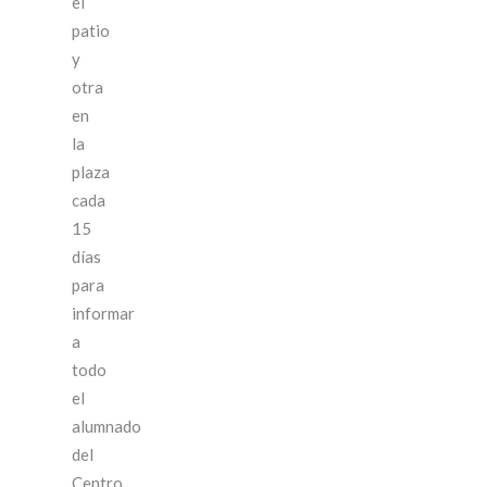
el
patio
y
otra
en
la
plaza
cada
15
días
para
informar
a
todo
el
alumnado
del
Centro