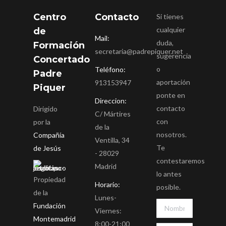
Centro
Contacto
Si tienes
cualquier
de
Mail:
duda,
Formación
secretaria@padrepiquer.net
sugerencia
Concertado
o
Teléfono:
Padre
aportación
913153947
Piquer
ponte en
Direccion:
contacto
Dirigido
C/ Mártires
con
por la
de la
nosotros.
Compañía
Ventilla, 34
Te
de Jesús
- 28029
contestaremos
Madrid
lo antes
Propiedad
Horario:
posible.
de la
Lunes-
Fundación
Viernes:
Montemadrid
8:00-21:00