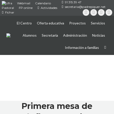
91 315 39 47
Webmail
Calendario
secretaria@padrepiquer.net
Pastoral
FP online
Actividades
Fichar
Instagram
Twitter
YouTub
Fa
El Centro
Oferta educativa
Proyectos
Servicios
Alumnos
Secretaría
Administración
Noticias
Información a familias
Primera mesa de