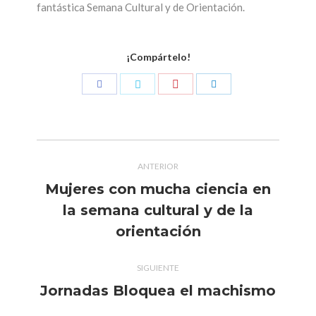
fantástica Semana Cultural y de Orientación.
¡Compártelo!
Compartir
Compartir
Compartir
Compartir
con
con
con
con
Pinterest
Facebook
Twitter
LinkedIn
Navegación
ANTERIOR
entre
Mujeres con mucha ciencia en
publicaciones
la semana cultural y de la
Publicación
anterior:
orientación
SIGUIENTE
Jornadas Bloquea el machismo
Publicación
siguiente: