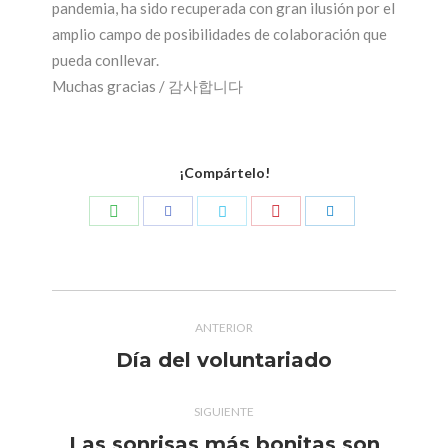
pandemia, ha sido recuperada con gran ilusión por el
amplio campo de posibilidades de colaboración que
pueda conllevar.
Muchas gracias / 감사합니다
¡Compártelo!
Compartir
Compartir
Compartir
Compartir
Compartir
con
con
con
con
con
WhatsApp
Pinterest
Facebook
Twitter
LinkedIn
Navegación
ANTERIOR
entre
Día del voluntariado
Publicación
publicaciones
anterior:
SIGUIENTE
Las sonrisas más bonitas son