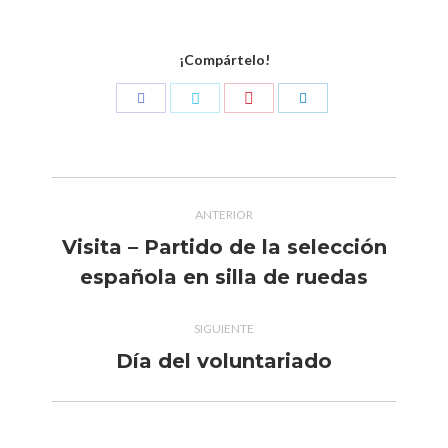
¡Compártelo!
Compartir
Compartir
Compartir
Compartir
con
con
con
con
Pinterest
Facebook
Twitter
LinkedIn
Navegación
ANTERIOR
entre
Visita – Partido de la selección
Publicación
publicaciones
española en silla de ruedas
anterior:
SIGUIENTE
Día del voluntariado
Publicación
siguiente: