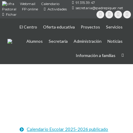
91 315 39 47
Webmail
Calendario
secretaria@padrepiquer.net
Pastoral
FP online
Actividades
Fichar
Instagram
Twitter
YouTub
Fa
El Centro
Oferta educativa
Proyectos
Servicios
Alumnos
Secretaría
Administración
Noticias
Información a familias
Calendario Escolar 2025-2026 publicado