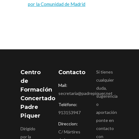
por la Comunidad de Madrid
Centro
Contacto
Si tienes
cualquier
de
Mail:
duda,
Formación
secretaria@padrepiquer.net
sugerencia
Concertado
o
Teléfono:
Padre
aportación
913153947
Piquer
ponte en
Direccion:
contacto
Dirigido
C/ Mártires
con
por la