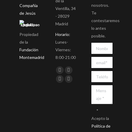
de la
nosotros.
Compañía
Ventilla, 34
Te
de Jesús
- 28029
contestaremos
Madrid
lo antes
Propiedad
Horario:
posible.
de la
Lunes-
Fundación
Viernes:
Montemadrid
8:00-21:00
Encuéntranos en:
Facebook
Twitter
YouTube
Instagram
*
Acepto la
Política de