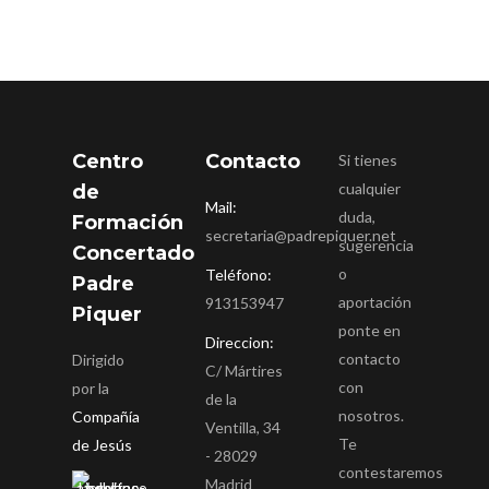
Centro
Contacto
Si tienes
cualquier
de
Mail:
duda,
Formación
secretaria@padrepiquer.net
sugerencia
Concertado
o
Teléfono:
Padre
aportación
913153947
Piquer
ponte en
Direccion:
contacto
Dirigido
C/ Mártires
con
por la
de la
nosotros.
Compañía
Ventilla, 34
Te
de Jesús
- 28029
contestaremos
Madrid