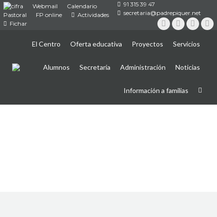
91 315 39 47
Webmail
Calendario
secretaria@padrepiquer.net
Pastoral
FP online
Actividades
Fichar
Instagram
Twitter
YouTub
Fa
El Centro
Oferta educativa
Proyectos
Servicios
Alumnos
Secretaría
Administración
Noticias
Información a familias