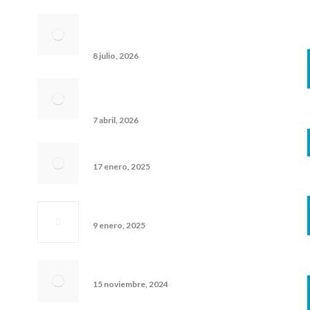
Calendario de apertura curso 2026-
2027
8 julio, 2026
Convocatoria becas MEC curso 2026-
27
7 abril, 2026
Erasmus de Grado Básico
17 enero, 2025
Hacemos Cine
9 enero, 2025
Erasmus de Grado Medio
15 noviembre, 2024