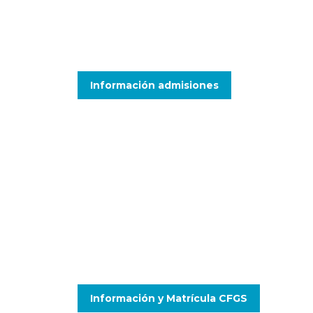
2021/2022
Consulta aquí toda la información
Información admisiones
Matrícula abierta en
Ciclos Formativos
de Grado Superior
Accede a la información y al proceso de matrícula
online
Información y Matrícula CFGS