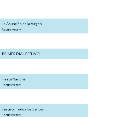
sábado
15
agosto
La Asunción de la Virgen
Recurs yearly
martes
8
septiembre
PRIMER DIA LECTIVO
lunes
12
octubre
Fiesta Nacional
Recurs yearly
domingo
1
noviembre
Festivo: Todos los Santos
Recurs yearly