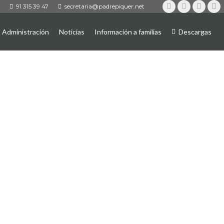
91 315 39 47
secretaria@padrepiquer.net
Instagram
Twitter
YouTub
Fa
Administración
Noticias
Información a familias
Descargas