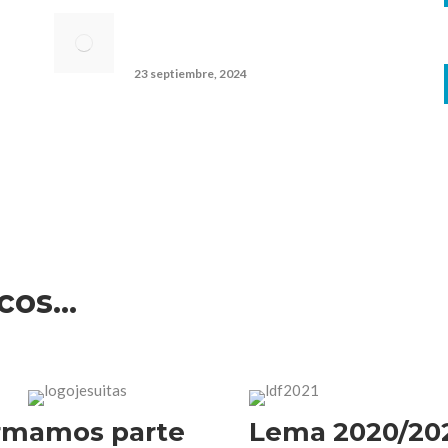
Jóvenes por la interculturalidad e
igualdad de género en Tetuán
23 septiembre, 2024
os...
rmamos parte
Lema 2020/20