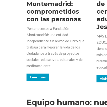
Montemadrid:
de 
comprometidos
ce
con las personas
ed
Jes
Pertenecemos a Fundación
Montemadrid: una entidad
MÁS D
independiente sin ánimo de lucro que
EDUCA
trabaja para mejorar la vida de los
tiene 
ciudadanos a través de proyectos
más de
sociales, educativos, culturales y de
red mu
medioambiente.
educat
Leer más
Visi
Equipo humano: nue