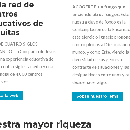
la red de
ACOGERTE, un fuego que
ntros
enciende otros fuegos.
Este
ucativos de
nuestra clave de fondo es la
Contemplación de la Encarnac
uitas
este ejercicio Ignacio propon
E CUATRO SIGLOS
contemplemos a Dios mirando
NDO: La Compañía de Jesús
mundo, y como Éste, viendo la
una experiencia educativa de
diversidad de sus gentes, el
 cuatro siglos y medio y una
contraste de situaciones y las
ndial de 4.000 centros
desigualdades entre unos y ot
ivos.
decide hacer algo.
ta la web
Sobre nuestro lema
stra mayor riqueza