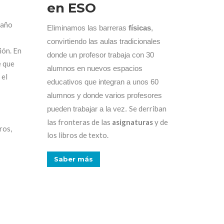
en ESO
 año
Eliminamos las barreras
físicas
,
convirtiendo las aulas tradicionales
ión. En
donde un profesor trabaja con 30
e que
alumnos en nuevos espacios
 el
educativos que integran a unos 60
alumnos y donde varios profesores
Se derriban
pueden trabajar a la vez.
las fronteras de las
asignaturas
y de
ros,
los libros de texto.
Saber más