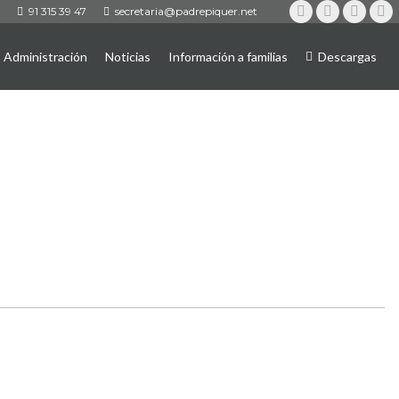
91 315 39 47
secretaria@padrepiquer.net
Instagram
Twitter
YouTub
Fa
Administración
Noticias
Información a familias
Descargas