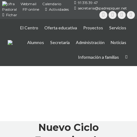
91 315 39 47
Webmail
Calendario
secretaria@padrepiquer.net
Pastoral
FP online
Actividades
Fichar
Instagram
Twitter
YouTub
Fa
El Centro
Oferta educativa
Proyectos
Servicios
Alumnos
Secretaría
Administración
Noticias
Información a familias
Nuevo Ciclo