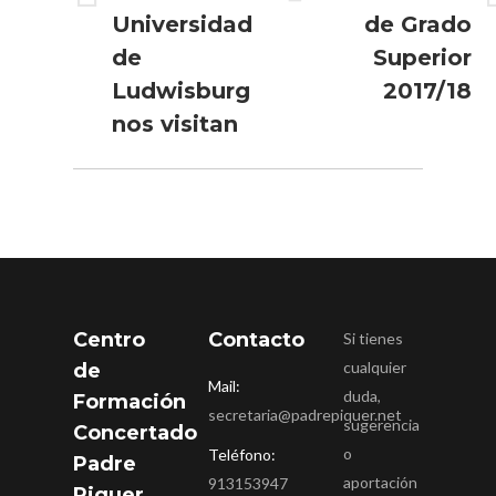
Publicación
Publicación
Universidad
de Grado
anterior:
siguiente:
de
Superior
Ludwisburg
2017/18
nos visitan
Centro
Contacto
Si tienes
cualquier
de
Mail:
duda,
Formación
secretaria@padrepiquer.net
sugerencia
Concertado
o
Teléfono:
Padre
aportación
913153947
Piquer