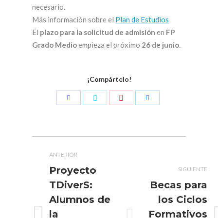
necesario.
Más información sobre el
Plan de Estudios
El
plazo para la solicitud de admisión
en
FP
Grado Medio
empieza el próximo
26 de junio.
¡Compártelo!
Compartir
Compartir
Compartir
Compartir
con
con
con
con
Pinterest
Facebook
Twitter
LinkedIn
Navegación
ANTERIOR
entre
Proyecto
SIGUIENTE
publicaciones
TDiverS:
Becas para
Alumnos de
los Ciclos
la
Formativos