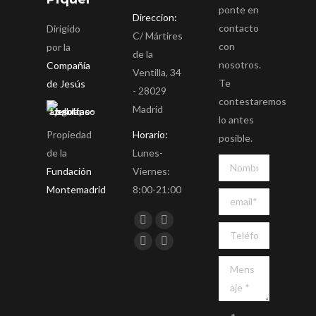
ponte en
Direccion:
contacto
Dirigido
C/ Mártires
con
por la
de la
nosotros.
Compañía
Ventilla, 34
Te
de Jesús
- 28029
contestaremos
Madrid
lo antes
Propiedad
Horario:
posible.
de la
Lunes-
Fundación
Viernes:
Montemadrid
8:00-21:00
Encuéntranos en:
Facebook
Twitter
YouTube
Instagram