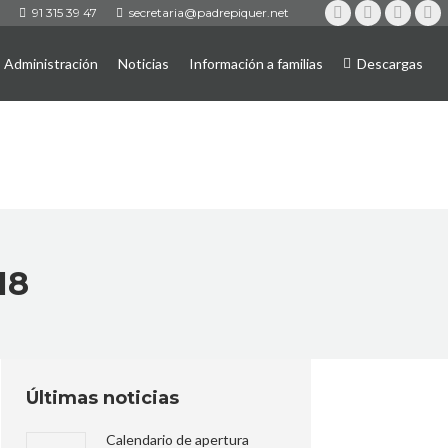
91 315 39 47
secretaria@padrepiquer.net
Instagram
Twitter
YouTub
Fa
Administración
Noticias
Información a familias
Descargas
18
Últimas noticias
Calendario de apertura