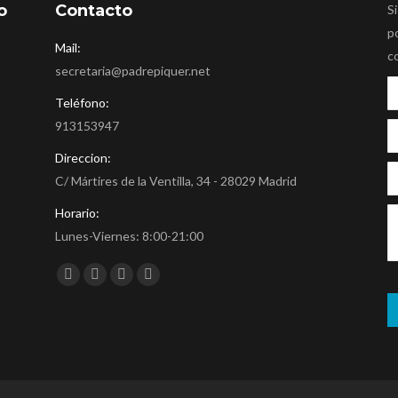
o
Contacto
Si
p
Mail:
c
secretaria@padrepiquer.net
Teléfono:
913153947
Direccion:
C/ Mártires de la Ventilla, 34 - 28029 Madrid
Horario:
Lunes-Viernes: 8:00-21:00
Encuéntranos en:
Facebook
Twitter
YouTube
Instagram