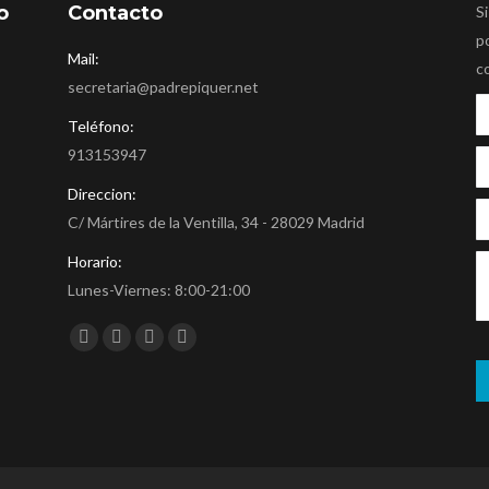
o
Contacto
Si
p
Mail:
c
secretaria@padrepiquer.net
Teléfono:
913153947
Direccion:
C/ Mártires de la Ventilla, 34 - 28029 Madrid
Horario:
Lunes-Viernes: 8:00-21:00
Encuéntranos en:
Facebook
Twitter
YouTube
Instagram