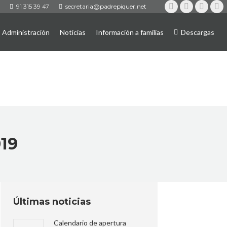
91 315 39 47
secretaria@padrepiquer.net
Instagram
Twitter
YouTub
Fa
Administración
Noticias
Información a familias
Descargas
019
Últimas noticias
Calendario de apertura