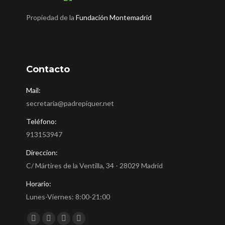
Propiedad de la
Fundación Montemadrid
Contacto
Mail:
secretaria@padrepiquer.net
Teléfono:
913153947
Direccion:
C/ Mártires de la Ventilla, 34 - 28029 Madrid
Horario:
Lunes-Viernes: 8:00-21:00
Encuéntranos en:
Facebook
Twitter
YouTube
Instagram