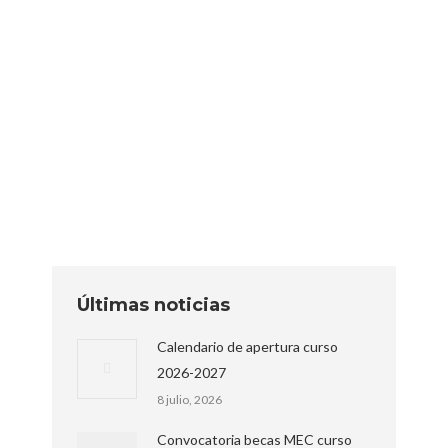
Publicados los listados de
admisión CFGM 2019/20
Sin categoría
Por
editor
4 julio, 2019
Últimas noticias
Calendario de apertura curso
2026-2027
8 julio, 2026
Convocatoria becas MEC curso