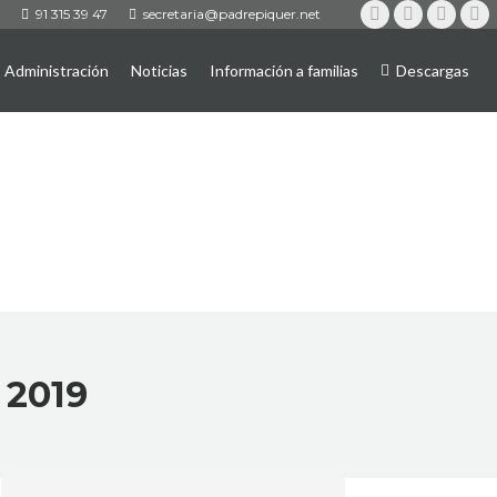
91 315 39 47
secretaria@padrepiquer.net
Instagram
Twitter
YouTub
Fa
Administración
Noticias
Información a familias
Descargas
 2019