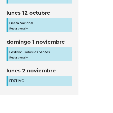
lunes
12
octubre
Fiesta Nacional
Recurs yearly
domingo
1
noviembre
Festivo: Todos los Santos
Recurs yearly
lunes
2
noviembre
FESTIVO