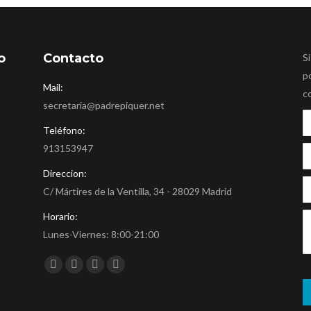
o
Contacto
Si
p
Mail:
c
secretaria@padrepiquer.net
Teléfono:
913153947
Direccion:
C/ Mártires de la Ventilla, 34 - 28029 Madrid
Horario:
Lunes-Viernes: 8:00-21:00
Encuéntranos en:
Facebook
Twitter
YouTube
Instagram