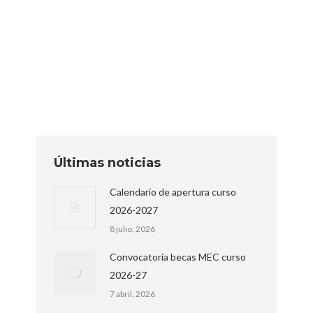
Bachillerato
Por
editor
13 mayo, 2020
En el siguiente enlace podréis consultar el
calendario final de curso para 2º Bto.
Calendario final de curso 2ºBto
Últimas noticias
Calendario de apertura curso
2026-2027
8 julio, 2026
Convocatoria becas MEC curso
2026-27
7 abril, 2026