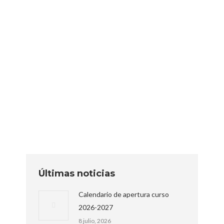
Nuevo Ciclo Formativo de
Grado Superior de
INTEGRACIÓN SOCIAL A
DISTANCIA
Formación Profesional
Por
Matías
6 abril, 2021
Últimas noticias
Calendario de apertura curso
2026-2027
8 julio, 2026