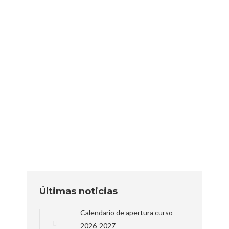
Encuentro Proyecto
Cartanónima – FPGB
Sin categoría
Por
Matías
25 abril, 2023
Últimas noticias
Calendario de apertura curso
2026-2027