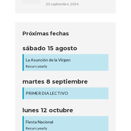
23 septiembre, 2024
Próximas fechas
sábado
15
agosto
La Asunción de la Virgen
Recurs yearly
martes
8
septiembre
PRIMER DIA LECTIVO
lunes
12
octubre
Fiesta Nacional
Recurs yearly