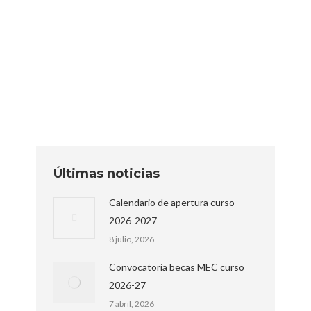
profesionales en un país extranjero. En esta
ocasión dos estudiantes de Electricidad y
una de Servicios Administrativos han
conseguido una plaza y harán sus prácticas
en Toulouse…
Últimas noticias
Calendario de apertura curso
2026-2027
8 julio, 2026
Convocatoria becas MEC curso
2026-27
7 abril, 2026