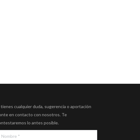
 tienes cualquier duda, sugerencia o aportación
onte en contacto con nosotros. Te
ontestaremos lo antes posible.