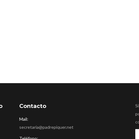
de la violencia de género.
o
Contacto
Si
p
Mail:
c
secretaria@padrepiquer.net
Teléfono: