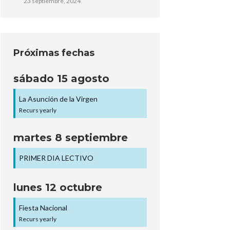
23 septiembre, 2024
Próximas fechas
sábado
15
agosto
La Asunción de la Virgen
Recurs yearly
martes
8
septiembre
PRIMER DIA LECTIVO
lunes
12
octubre
Fiesta Nacional
Recurs yearly