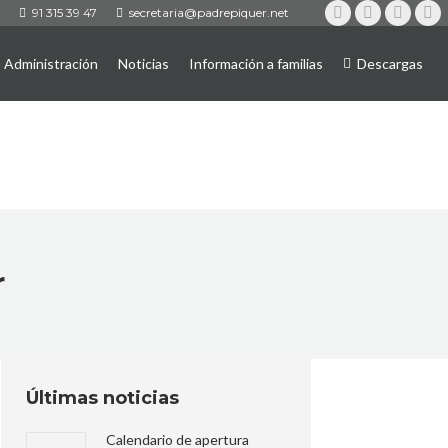
91 315 39 47
secretaria@padrepiquer.net
Instagram
Twitter
YouTub
Fa
Administración
Noticias
Información a familias
Descargas
r
Últimas noticias
Calendario de apertura