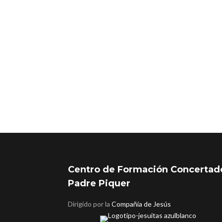
25 N día de la eliminación 
Grado superior
Por
Matías
25 noviembre, 2021
Centro de Formación Concertad
Padre Piquer
Dirigido por la
Compañía de Jesús