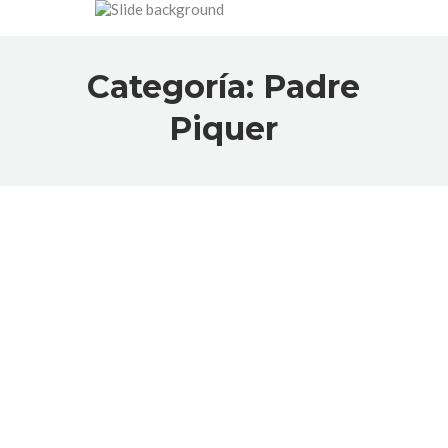
Categoría:
Padre
Piquer
Jornada de puertas
abiertas
Orientación
,
Padre Piquer
Por
Matías
5 febrero, 2024
Recuerda rellenar el Formulario JPA para
asistir.