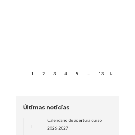
SEMANA POR LA EQUIDAD
DE GÉNERO
Padre Piquer
Por
Matías
16 marzo, 2023
1
2
3
4
5
…
13
Últimas noticias
Calendario de apertura curso
2026-2027