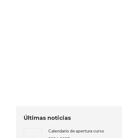
Sin categoría
Por
editor
27 febrero, 2018
El pasado viernes 23 de febrero asistimos a
la celebración del X aniversario de Amco.
Fue un placer poder compartir un momento
tan emotivo. A su vez, estamos muy
agradecidos por poder tener a compañeros
de viaje como Amco que nos ayudan a crecer
en nuestro proyecto. Puedes consultar una
breve reseña sobre Amco en…
Últimas noticias
Calendario de apertura curso