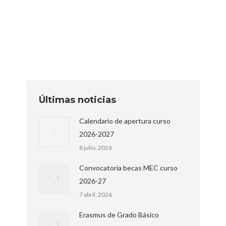
Este programa ha consistido en el diseño y
desarrollo de diversos proyectos en cada
centro, combinando emprendimiento y…
Últimas noticias
Calendario de apertura curso
2026-2027
8 julio, 2026
Convocatoria becas MEC curso
2026-27
7 abril, 2026
Erasmus de Grado Básico