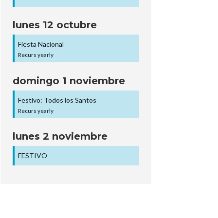
lunes
12
octubre
Fiesta Nacional
Recurs yearly
domingo
1
noviembre
Festivo: Todos los Santos
Recurs yearly
lunes
2
noviembre
FESTIVO