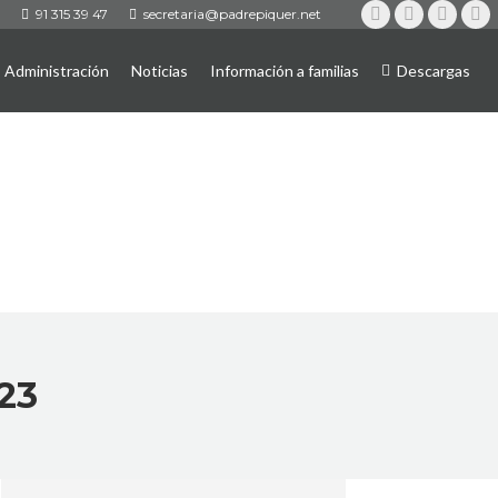
91 315 39 47
secretaria@padrepiquer.net
Instagram
Twitter
YouTub
Fa
Administración
Noticias
Información a familias
Descargas
023