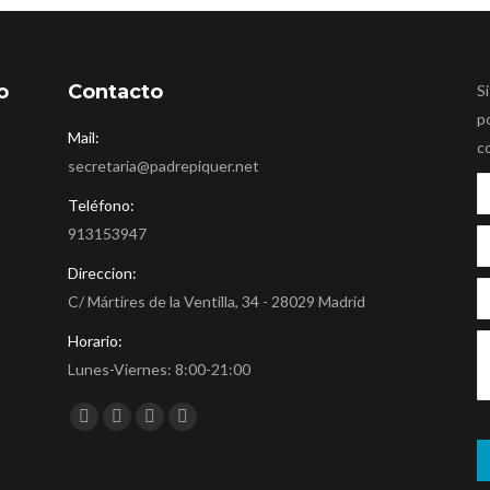
o
Contacto
Si
p
Mail:
c
secretaria@padrepiquer.net
Teléfono:
913153947
Direccion:
C/ Mártires de la Ventilla, 34 - 28029 Madrid
Horario:
Lunes-Viernes: 8:00-21:00
Encuéntranos en:
Facebook
Twitter
YouTube
Instagram