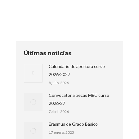
que se les prepara (cocina, manualidades,
etc.), charlando con ellas, escuchando sus…
Últimas noticias
Calendario de apertura curso
2026-2027
8 julio, 2026
Convocatoria becas MEC curso
2026-27
7 abril, 2026
Erasmus de Grado Básico
17 enero, 2025